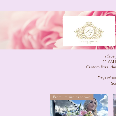
Place 
11 AM for same-
Custom floral desig
Days of service 
Sunday C
(647)96
Premium size as shown