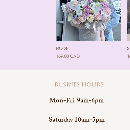
Швидкий перегляд
BO 28
S
Ціна
Ц
169,00 CAD
1
Busines hours
Mon-Fri 9am-6pm
Saturday 10am-5pm