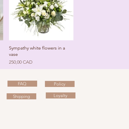
Швидкий перегляд
Sympathy white flowers in a
vase
Ціна
250,00 CAD
FAQ
Policy
Loyalty
Shipping