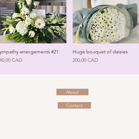
Швидкий перегляд
Швидкий перегляд
ympathy arrangements #21
Huge bouquet of daisies
іна
Ціна
40,00 CAD
200,00 CAD
About
Contact