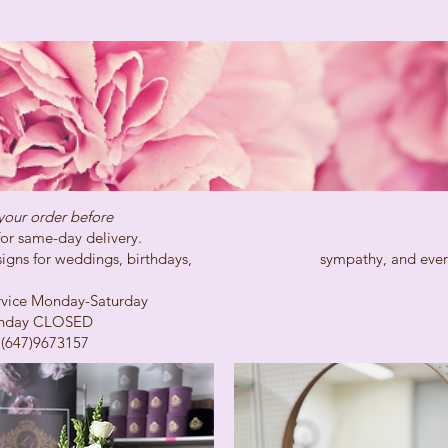
your order before
day delivery.
ns for weddings, birthdays, sympathy, and every spe
Monday-Saturday
LOSED
73157