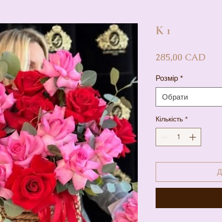
K 1
Цін
285,00 CAD
Розмір
*
Обрати
Кількість
*
Д