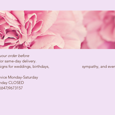
your order before
day delivery.
ns for weddings, birthdays, sympathy, and every spe
Monday-Saturday
LOSED
73157