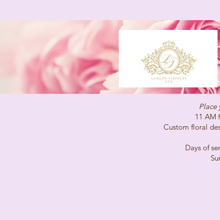
Place 
11 AM for same-
Custom floral desig
Days of service 
Sunday C
(647)96