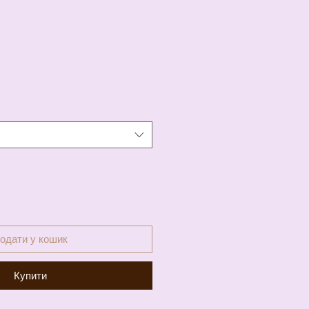
а
одати у кошик
Купити