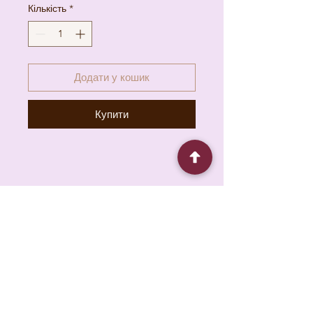
Кількість
*
Додати у кошик
Купити
6930 Pacific Cir unit b, Mississauga, ON L5T
1N8, Canada
About